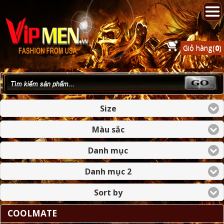
Giỏ hàng(
0
)
Size
Màu sắc
Danh mục
Danh mục 2
Sort by
COOLMATE