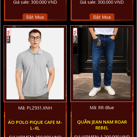
Giá sale: 300.000 VND
Giá sale: 300.000 VND
Đặt Mua
Đặt Mua
Mã: RR-Blue
Mã: PLZ931.XNH
QUẦN JEAN NAM ROAR
ÁO POLO PIQUE CAFE M-
REBEL
L-XL
Giá VIPMEN: 1.200.000 VND