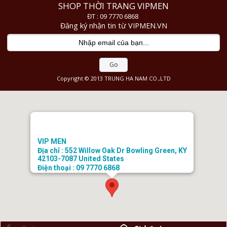
SHOP THỜI TRANG VIPMEN
ĐT : 09 7770 6868
Đăng ký nhận tin từ VIPMEN.VN
Go
Copyright © 2013 TRUNG HA NAM CO.,LTD
VIP MEN
Địa chỉ : 552 Willow Oak Dr Bowling Green, KY
42103-7087 United States
Điện thoại : 09 7770 6868
Email : doanhongtkt@gmail.com