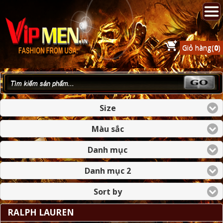
Giỏ hàng(
0
)
Size
Màu sắc
Danh mục
Danh mục 2
Sort by
RALPH LAUREN