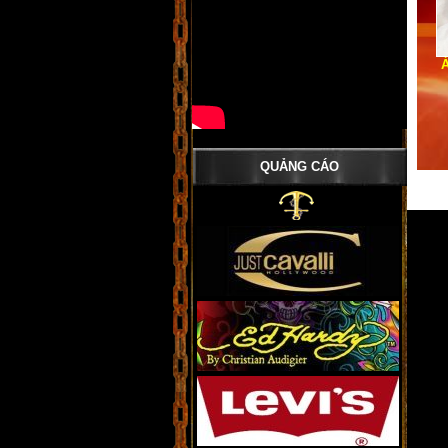
Á
QUẢNG CÁO