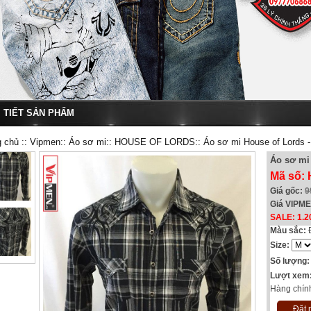
I TIẾT SẢN PHẨM
g chủ
::
Vipmen
::
Áo sơ mi
::
HOUSE OF LORDS
:: Áo sơ mi House of Lords 
Áo sơ mi
Mã số: 
Giá gốc:
9
Giá VIPM
SALE: 1.2
Màu sắc:
Size:
Số lượng:
Lượt xem
Hàng chín
Đặt