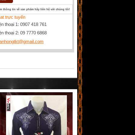
êm thông tin về sản phẩm hãy liên hệ với chúng tôi!
at trực tuyến
ện thoại 1: 0907 418 761
ện thoại 2: 09 7770 6868
anhongtkt@gmail.com