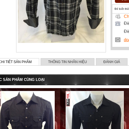
Để biết th
Ch
Đi
Đi
do
CHI TIẾT SẢN PHẨM
THÔNG TIN NHÃN HIỆU
ĐÁNH GIÁ
C SẢN PHẨM CÙNG LOẠI