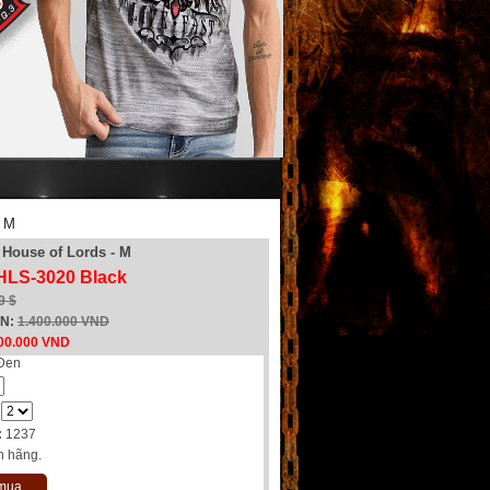
- M
 House of Lords - M
HLS-3020 Black
9 $
EN:
1.400.000 VND
00.000 VND
Đen
:
1237
h hãng.
 mua