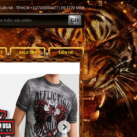
Liên hệ - TP.HCM +1(270)3204477 | 09 7770 6868
MỸ
SALE OFF
LIÊN HỆ