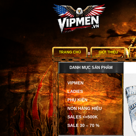
TRANG CHỦ
GIỚI THIỆU
DANH MỤC SẢN PHẨM
VIPMEN
LADIES
PHỤ KIỆN
NÓN HÀNG HIỆU
SALES <=500K
SALE 30 – 70 %