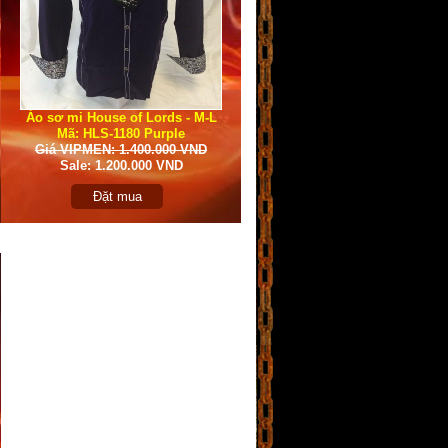
Áo sơ mi House of Lords - M-L
Mã: HLS-1180 Purple
Giá VIPMEN: 1.400.000 VND
Sale: 1.200.000 VND
Đặt mua