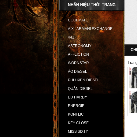
NHÃN HIỆU THỜI TRANG
COOLMATE
A|X - ARMANI EXCHANGE
441
ASTRONOMY
CH
AFFLICTION
Tran
WORNSTAR
ÁO DIESEL
PHỤ KIỆN DIESEL
QUẦN DIESEL
ED HARDY
ENERGIE
KONFLIC
KEY CLOSE
MISS SIXTY