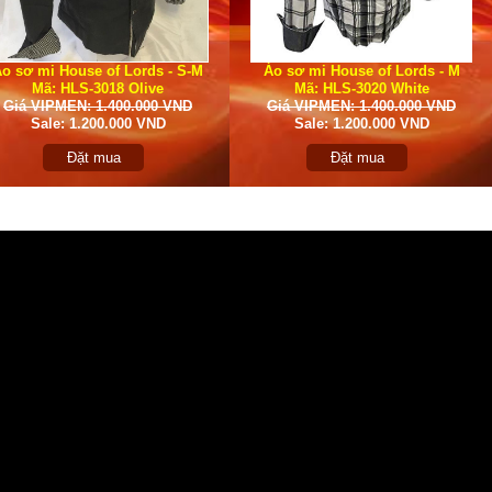
o sơ mi House of Lords - S-M
Áo sơ mi House of Lords - M
Mã: HLS-3018 Olive
Mã: HLS-3020 White
Giá VIPMEN: 1.400.000 VND
Giá VIPMEN: 1.400.000 VND
Sale: 1.200.000 VND
Sale: 1.200.000 VND
Đặt mua
Đặt mua