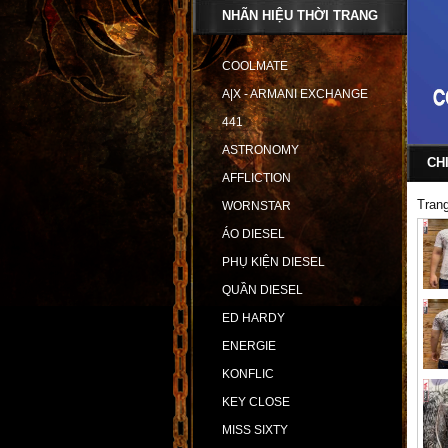
NHÃN HIỆU THỜI TRANG
COOLMATE
A|X - ARMANI EXCHANGE
441
ASTRONOMY
CH
AFFLICTION
Tran
WORNSTAR
ÁO DIESEL
PHỤ KIỆN DIESEL
QUẦN DIESEL
ED HARDY
ENERGIE
KONFLIC
KEY CLOSE
MISS SIXTY