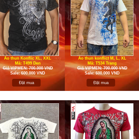
Áo thun Konflic XL, XXL
Áo thun konflict M, L, XL
Mã: T499 Den
Mã: T534 Trang
Giá VIPMEN: 700.000 VND
Giá VIPMEN: 700.000 VND
Sale: 600.000 VND
Sale: 600.000 VND
Đặt mua
Đặt mua