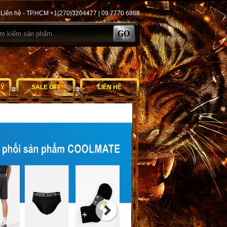
Liên hệ - TP.HCM +1(270)3204477 | 09 7770 6868
MỸ
SALE OFF
LIÊN HỆ