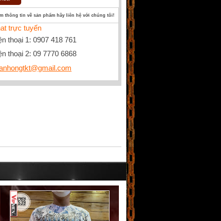
êm thông tin về sản phẩm hãy liên hệ với chúng tôi!
at trực tuyến
ện thoại 1: 0907 418 761
ện thoại 2: 09 7770 6868
anhongtkt@gmail.com