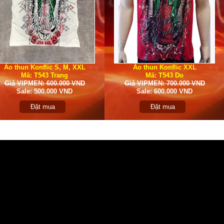
Áo thun Konflic S, M, XXL
Áo thun Konflic XXL
Mã: T543 Trang
Mã: T543 Do
Giá VIPMEN: 600.000 VND
Giá VIPMEN: 700.000 VND
Sale: 500.000 VND
Sale: 600.000 VND
Đặt mua
Đặt mua