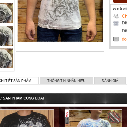
Để biết th
Ch
Đi
Đi
do
CHI TIẾT SẢN PHẨM
THÔNG TIN NHÃN HIỆU
ĐÁNH GIÁ
C SẢN PHẨM CÙNG LOẠI