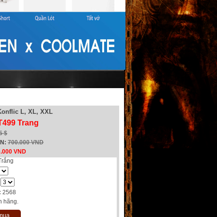
onflic L, XL, XXL
T499 Trang
5 $
EN:
700.000 VND
0.000 VND
Trắng
:
2568
h hãng.
 mua