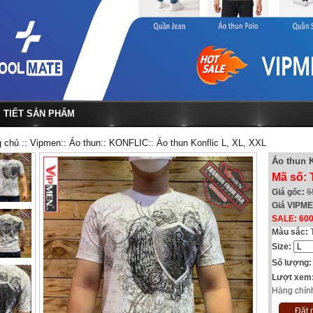
I TIẾT SẢN PHẨM
g chủ
::
Vipmen
::
Áo thun
::
KONFLIC
:: Áo thun Konflic L, XL, XXL
Áo thun K
Mã số: 
Giá gốc:
5
Giá VIPM
SALE: 60
Màu sắc:
Size:
Số lượng:
Lượt xem
Hàng chín
Đặt