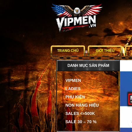
TRANG CHỦ
GIỚI THIỆU
DANH MỤC SẢN PHẨM
VIPMEN
LADIES
PHỤ KIỆN
NÓN HÀNG HIỆU
SALES <=500K
SALE 30 – 70 %