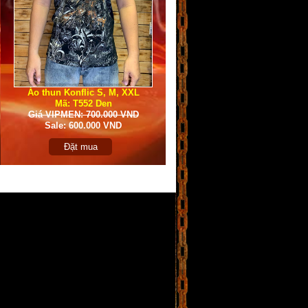
Áo thun Konflic S, M, XXL
Mã: T552 Den
Giá VIPMEN: 700.000 VND
Sale: 600.000 VND
Đặt mua