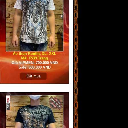
Áo thun Konflic XL, XXL
Mã: T539 Trang
Giá VIPMEN: 700.000 VND
Sale: 600.000 VND
Đặt mua