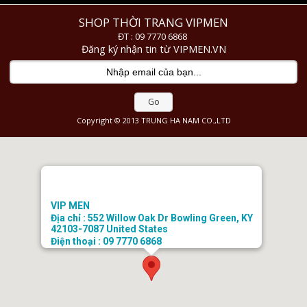
SHOP THỜI TRANG VIPMEN
ĐT : 09 7770 6868
Đăng ký nhận tin từ VIPMEN.VN
Go
Copyright © 2013 TRUNG HA NAM CO.,LTD
VIP MEN
Địa chỉ : 552 Willow Oak Dr Bowling Green, KY
42103-7087 United States
Điện thoại : 09 7770 6868
Email : doanhongtkt@gmail.com