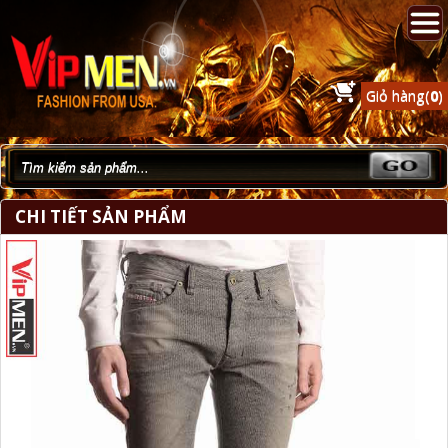
Giỏ hàng(
0
)
CHI TIẾT SẢN PHẨM