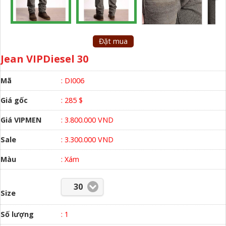
Đặt mua
Jean VIPDiesel 30
Mã
: DI006
Giá gốc
: 285 $
Giá VIPMEN
: 3.800.000 VND
Sale
: 3.300.000 VND
Màu
:
Xám
30
Size
Số lượng
:
1