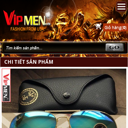
Giỏ hàng(
0
)
CHI TIẾT SẢN PHẨM