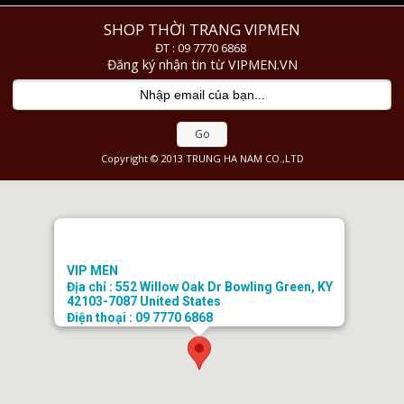
SHOP THỜI TRANG VIPMEN
ĐT : 09 7770 6868
Đăng ký nhận tin từ VIPMEN.VN
Go
Copyright © 2013 TRUNG HA NAM CO.,LTD
VIP MEN
Địa chỉ : 552 Willow Oak Dr Bowling Green, KY
42103-7087 United States
Điện thoại : 09 7770 6868
Email : doanhongtkt@gmail.com