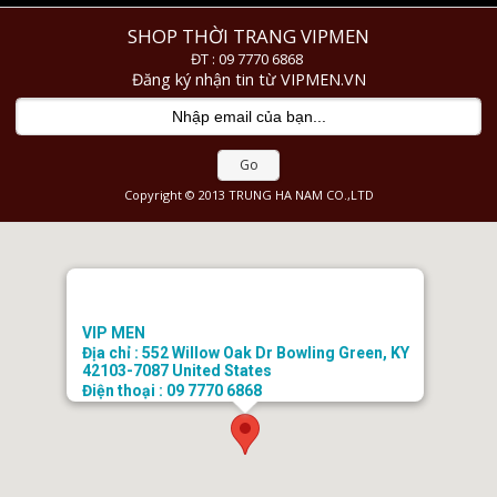
SHOP THỜI TRANG VIPMEN
ĐT : 09 7770 6868
Đăng ký nhận tin từ VIPMEN.VN
Go
Copyright © 2013 TRUNG HA NAM CO.,LTD
VIP MEN
Địa chỉ : 552 Willow Oak Dr Bowling Green, KY
42103-7087 United States
Điện thoại : 09 7770 6868
Email : doanhongtkt@gmail.com