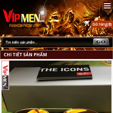
Giỏ hàng(
0
)
CHI TIẾT SẢN PHẨM