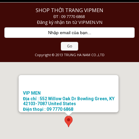
SHOP THỜI TRANG VIPMEN
ĐT : 09 7770 6868
Đăng ký nhận tin từ VIPMEN.VN
Go
Copyright © 2013 TRUNG HA NAM CO.,LTD
VIP MEN
Địa chỉ : 552 Willow Oak Dr Bowling Green, KY
42103-7087 United States
Điện thoại : 09 7770 6868
Email : doanhongtkt@gmail.com