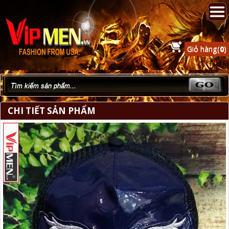
Giỏ hàng(
0
)
CHI TIẾT SẢN PHẨM