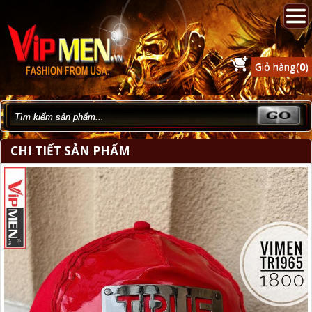
Giỏ hàng(
0
)
CHI TIẾT SẢN PHẨM