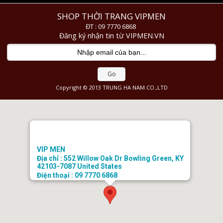
SHOP THỜI TRANG VIPMEN
ĐT : 09 7770 6868
Đăng ký nhận tin từ VIPMEN.VN
Go
Copyright © 2013 TRUNG HA NAM CO.,LTD
VIP MEN
Địa chỉ : 552 Willow Oak Dr Bowling Green, KY
42103-7087 United States
Điện thoại : 09 7770 6868
Email : doanhongtkt@gmail.com