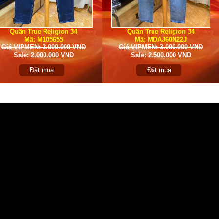
Quần True Religion 34
Quần True Religion 34
Mã: M105655
Mã: MDAJ60N22J
Giá VIPMEN: 3.000.000 VND
Giá VIPMEN: 3.000.000 VND
Sale: 2.000.000 VND
Sale: 2.500.000 VND
Đặt mua
Đặt mua