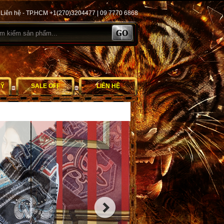
Liên hệ - TP.HCM +1(270)3204477 | 09 7770 6868
MỸ
SALE OFF
LIÊN HỆ