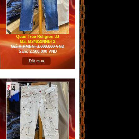
Quần True Religion 33
Mã: M24859NNBT2
Giá VIPMEN: 3.000.000 VND
Sale: 2.500.000 VND
Đặt mua