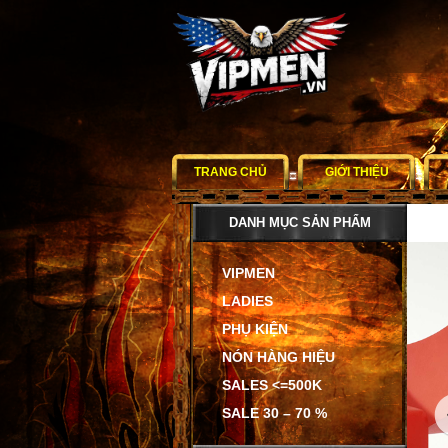
TRANG CHỦ
GIỚI THIỆU
DANH MỤC SẢN PHẨM
VIPMEN
LADIES
PHỤ KIỆN
NÓN HÀNG HIỆU
SALES <=500K
SALE 30 – 70 %