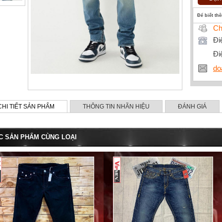
Để biết th
Ch
Đi
Đi
do
CHI TIẾT SẢN PHẨM
THÔNG TIN NHÃN HIỆU
ĐÁNH GIÁ
C SẢN PHẨM CÙNG LOẠI