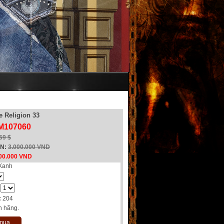
e Religion 33
 M107060
59 $
EN:
3.000.000 VND
00.000 VND
Xanh
:
204
h hãng.
 mua