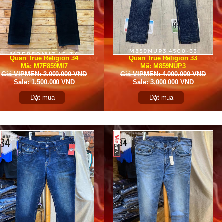
Quần True Religion 34
Quần True Religion 33
Mã: M7F859MI7
Mã: M859NUP3
Giá VIPMEN: 2.000.000 VND
Giá VIPMEN: 4.000.000 VND
Sale: 1.500.000 VND
Sale: 3.000.000 VND
Đặt mua
Đặt mua