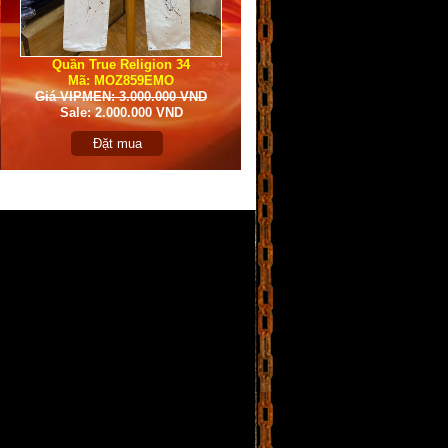
Quần True Religion 34
Mã: MOZ859EMO
Giá VIPMEN: 3.000.000 VND
Sale: 2.000.000 VND
Đặt mua