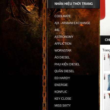
NHÃN HIỆU THỜI TRANG
COOLMATE
A|X - ARMANI EXCHANGE
441
ASTRONOMY
CH
AFFLICTION
Tran
WORNSTAR
ÁO DIESEL
PHỤ KIỆN DIESEL
QUẦN DIESEL
ED HARDY
ENERGIE
KONFLIC
KEY CLOSE
MISS SIXTY