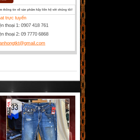
êm thông tin về sản phẩm hãy liên hệ với chúng tôi!
at trực tuyến
ện thoại 1: 0907 418 761
ện thoại 2: 09 7770 6868
anhongtkt@gmail.com