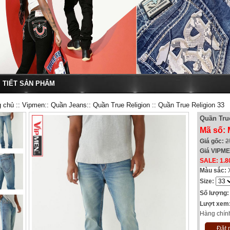
I TIẾT SẢN PHẨM
g chủ
::
Vipmen
::
Quần Jeans
::
Quần True Religion
:: Quần True Religion 33
Quần Tru
Mã số:
Giá gốc:
2
Giá VIPM
SALE: 1.8
Màu sắc:
Size:
Số lượng:
Lượt xem
Hàng chín
Đặt