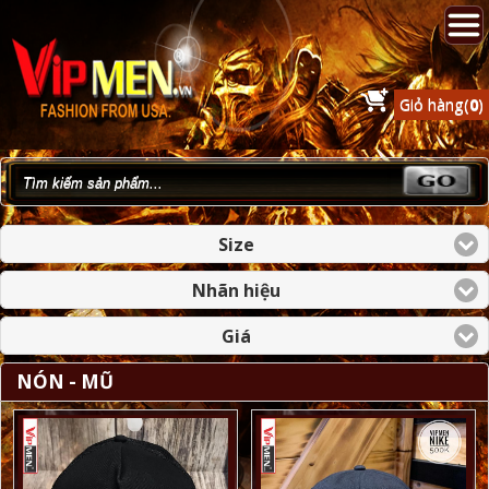
Giỏ hàng(
0
)
Size
Nhãn hiệu
Giá
NÓN - MŨ